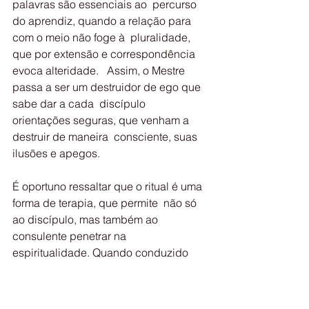
palavras são essenciais ao  percurso 
do aprendiz, quando a relação para 
com o meio não foge à  pluralidade, 
que por extensão e correspondência 
evoca alteridade.   Assim, o Mestre 
passa a ser um destruidor de ego que 
sabe dar a cada  discípulo 
orientações seguras, que venham a 
destruir de maneira  consciente, suas 
ilusões e apegos.
É oportuno ressaltar que o ritual é uma 
forma de terapia, que permite  não só 
ao discípulo, mas também ao 
consulente penetrar na  
espiritualidade. Quando conduzido 
por um Mestre, são orientações 
seguras  à autocura. Portanto, os ritos 
que os Mestres, encarnados e  