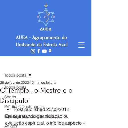
AUEA - Agrupamento de
Umbanda da Estrela Azul
Post
Todos posts
26 de fev. de 2022
10 min de leitura
Todos posts
O Templo , o Mestre e o
Shorts
Discípulo
Prédicas Doutrinárias
Post published:25/05/2012
Em se tratando de iniciação ou 
Mensagens psicografadas
evolução espiritual, o tríplice aspecto – 
Artigos