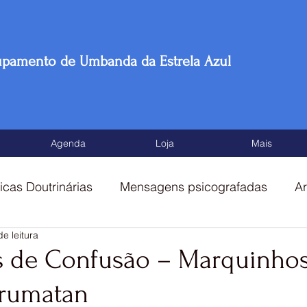
upamento de Umbanda da Estrela Azul
Agenda
Loja
Mais
icas Doutrinárias
Mensagens psicografadas
Ar
de leitura
tos
 de Confusão – Marquinhos
rumatan