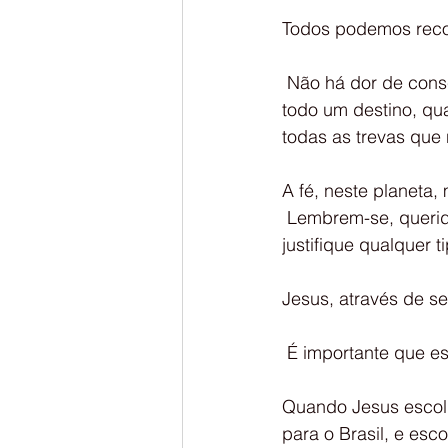
Todos podemos reco
 Não há dor de consciência que dure eternamente! Podemos refazer toda uma  história, 
todo um destino, qu
todas as trevas que 
A fé, neste planeta,
 Lembrem-se, queridos irmãos, todos somos filhos do mesmo Pai! Não há  motivo que 
justifique qualquer
Jesus, através de s
 É importante que e
Quando Jesus escolhe
para o Brasil, e esc