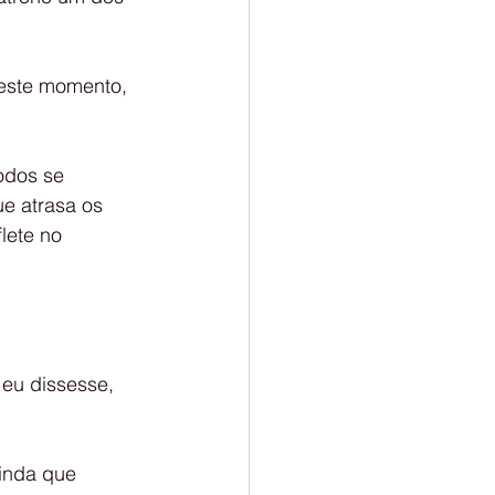
odos se 
e atrasa os 
lete no 
 eu dissesse, 
inda que 