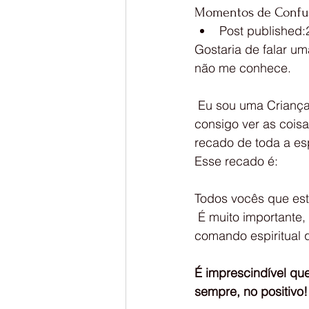
Momentos de Confus
Post published:
Gostaria de falar u
não me conhece.
 Eu sou uma Criança que não é uma criança – não sei se vocês me entendem!  Mas eu 
consigo ver as cois
recado de toda a es
Esse recado é:
Todos vocês que estã
 É muito importante, que neste momento de confusão, não percam a  esperança no 
comando espiritual 
É imprescindível qu
sempre, no positivo!