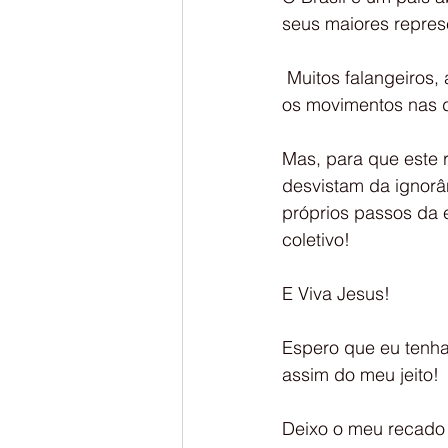
seus maiores repres
 Muitos falangeiros, ao comando deste Grande Príncipe Espiritual, dirige,  neste momento, 
os movimentos nas d
Mas, para que este r
desvistam da ignorân
próprios passos da e
coletivo!
E Viva Jesus!
Espero que eu tenha 
assim do meu jeito!
Deixo o meu recado 