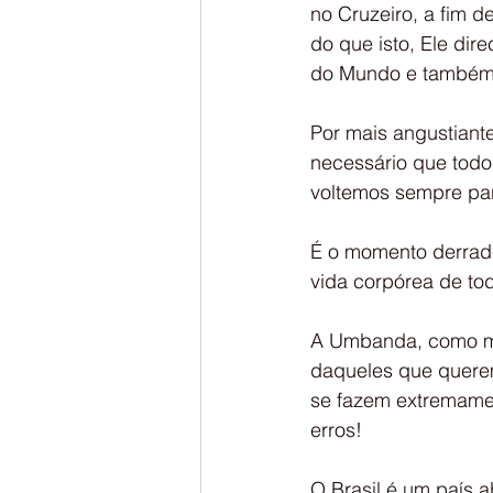
no Cruzeiro, a fim 
do que isto, Ele dir
do Mundo e também 
Por mais angustiant
necessário que todos
voltemos sempre par
É o momento derrade
vida corpórea de tod
A Umbanda, como mui
daqueles que querem
se fazem extremamen
erros!
O Brasil é um país 