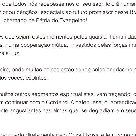
de que todos nós recebêssemos o  seu sacrifício à huma
ecionou bênçãos  especiais ao futuro promissor deste Br
 chamado de Pátria do Evangelho!
es que sejam estes momentos pelos quais a  humanidad
, numa cooperação mútua,  investidos pelas forças inte
a a Luz!
iro, onde muitas coisas estão sendo selecionadas no 
os vocês, espíritos.
tos outros segmentos espiritualistas, vem traçando  
 continuar com o Cordeiro. A catequese, o  aprendizado
te angustiantes nas almas que  se degladiam em seus
abençoado diretamente pelo Orixá Oxossi e tem como p