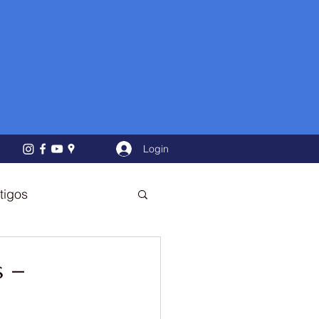
Login
tigos
 –