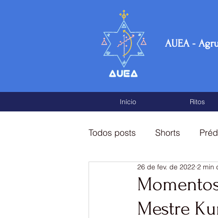
AUEA - Agr
Início
Ritos
Todos posts
Shorts
Préd
26 de fev. de 2022
2 min 
Fragmentos de conhecimen
Momentos
Mestre Ku