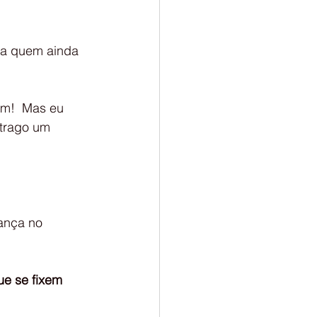
ra quem ainda 
trago um 
e se fixem 