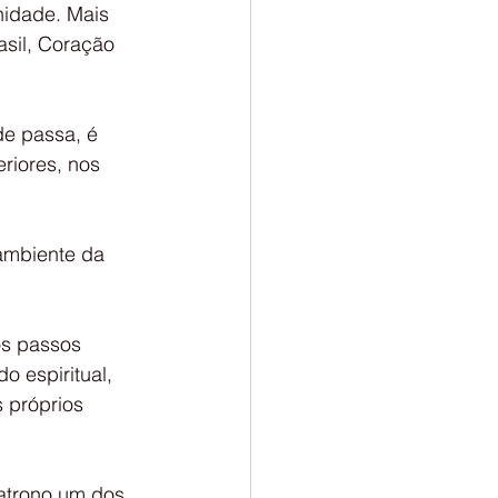
nidade. Mais 
asil, Coração 
e passa, é 
riores, nos 
ambiente da 
os passos 
 espiritual, 
 próprios 
atrono um dos 