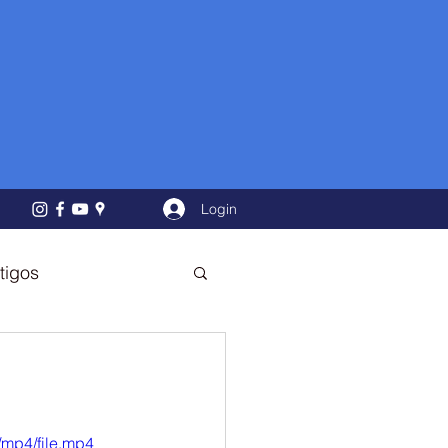
Login
tigos
/mp4/file.mp4