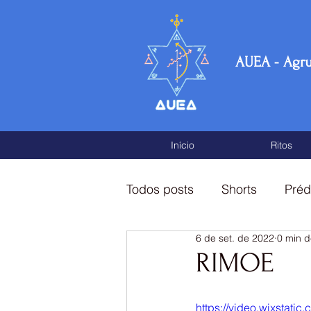
AUEA - Agr
Início
Ritos
Todos posts
Shorts
Préd
6 de set. de 2022
0 min d
Fragmentos de conhecimen
RIMOE
https://video.wixstat