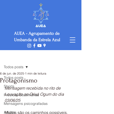
AUEA - Agrupamento de
Umbanda da Estrela Azul
Post
Todos posts
6 de jun. de 2025
1 min de leitura
Todos posts
Protagonismo
Shorts
Mensagem recebida no rito de 
Louvação ao Orixá Ogum do dia 
Prédicas Doutrinárias
03/06/25
Mensagens psicografadas
Artigos
Muitos são os caminhos possíveis, 