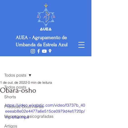
AUEA - Agrupamento de
Umbanda da Estrela Azul
Post
Todos posts
1 de out. de 2022
0 min de leitura
Todos posts
Obara-osho
Shorts
https://video.wixstatic.com/video/f3737b_40
Prédicas Doutrinárias
eeeab8e02e4477a6e515ce0979d4ef/720p/
Mensagens psicografadas
mp4/file.mp4
Artigos