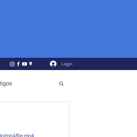
Login
tigos
p/mp4/file.mp4