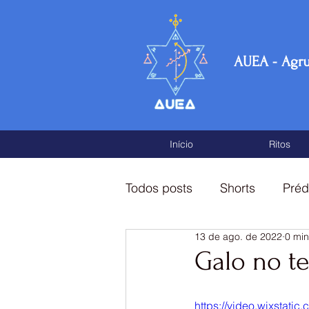
AUEA - Agr
Início
Ritos
Todos posts
Shorts
Préd
13 de ago. de 2022
0 min
Fragmentos de conhecimen
Galo no te
https://video.wixsta