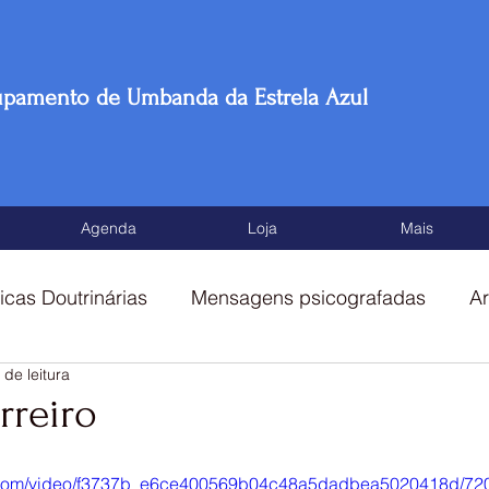
upamento de Umbanda da Estrela Azul
Agenda
Loja
Mais
icas Doutrinárias
Mensagens psicografadas
Ar
 de leitura
tos
rreiro
tic.com/video/f3737b_e6ce400569b04c48a5dadbea5020418d/720