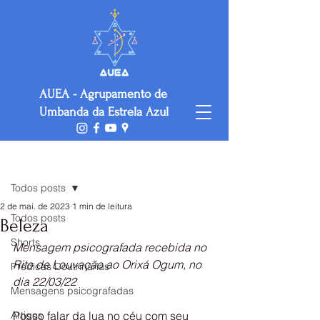
AUEA - Agrupamento de
Umbanda da Estrela Azul
Post
Todos posts
2 de mai. de 2023
1 min de leitura
Todos posts
Beleza
Shorts
Mensagem psicografada recebida no 
Rito de Louvação ao Orixá Ogum, no 
Prédicas Doutrinárias
dia 22/03/22
Mensagens psicografadas
Artigos
Posso falar da lua no céu com seu 