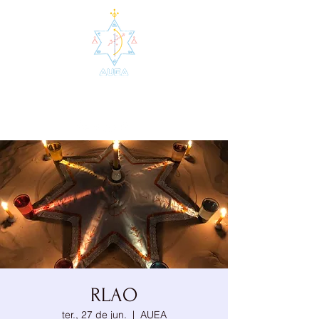
AUEA - Agrupamento de
Umbanda da Estrela Azul
RLAO
ter., 27 de jun.
  |  
AUEA