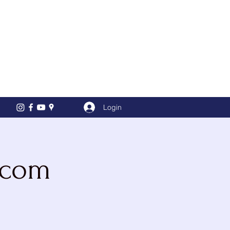
Login
 com