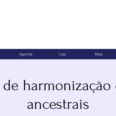
upamento de Umbanda da Estrela Azul
Agenda
Loja
Mais
o de harmonização
ancestrais