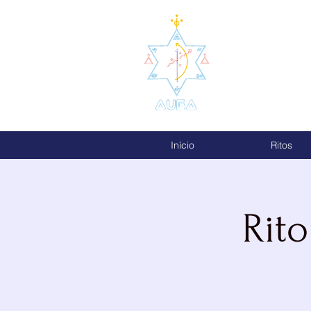
AUEA - Agr
Início
Ritos
Rit