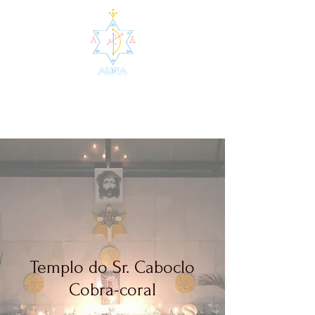
AUEA - Agrupamento de
Umbanda da Estrela Azul
Templo do Sr. Caboclo
Cobra-coral