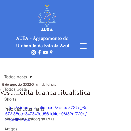
AUEA - Agrupamento de
Umbanda da Estrela Azul
Post
Todos posts
16 de ago. de 2022
0 min de leitura
Todos posts
Vestimenta branca ritualística
Shorts
https://video.wixstatic.com/video/f3737b_6b
Prédicas Doutrinárias
672f38cce347349cd561d4dd08f32d/720p/
Mensagens psicografadas
mp4/file.mp4
Artigos