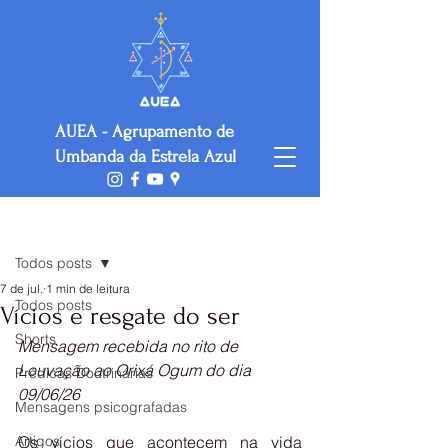
AUEA - Agrupamento de
Umbanda da Estrela Azul
Post
Todos posts
7 de jul.
1 min de leitura
Todos posts
Vícios e resgate do ser
Shorts
Mensagem recebida no rito de 
Louvação ao Orixá Ogum do dia 
Prédicas Doutrinárias
09/06/26 
Mensagens psicografadas
Artigos
Os vícios que acontecem na vida 