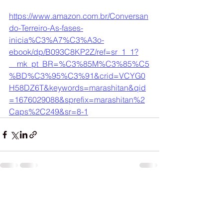
https://www.amazon.com.br/Conversan
do-Terreiro-As-fases-
inicia%C3%A7%C3%A3o-
ebook/dp/B093C8KP2Z/ref=sr_1_1?
__mk_pt_BR=%C3%85M%C3%85%C5
%BD%C3%95%C3%91&crid=VCYG0
H58DZ6T&keywords=marashitan&qid
=1676029088&sprefix=marashitan%2
Caps%2C249&sr=8-1
Ver tudo
Posts recentes