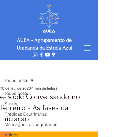
AUEA - Agrupamento de
Umbanda da Estrela Azul
Post
Todos posts
10 de fev. de 2023
1 min de leitura
Todos posts
e-Book: Conversando no
Shorts
Terreiro - As fases da
Prédicas Doutrinárias
iniciação
Mensagens psicografadas
Artigos