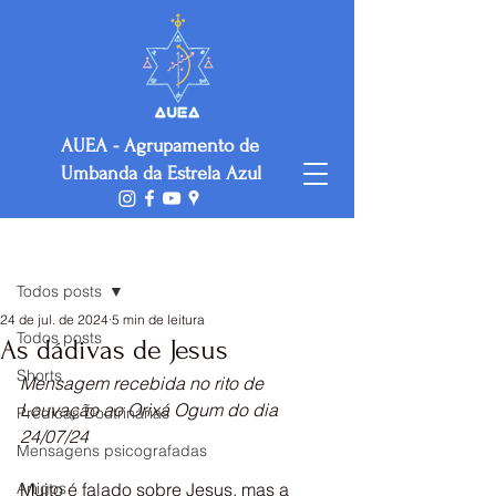
AUEA - Agrupamento de
Umbanda da Estrela Azul
Post
Todos posts
24 de jul. de 2024
5 min de leitura
Todos posts
As dádivas de Jesus
Shorts
Mensagem recebida no rito de 
Louvação ao Orixá Ogum do dia 
Prédicas Doutrinárias
24/07/24
Mensagens psicografadas
Artigos
Muito é falado sobre Jesus, mas a 